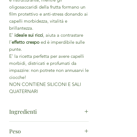
oligosaccaridi della frutta formano un
film protettivo e anti-stress donando ai
capelli morbidezza, vitalità e
brillantezza.
E’
ideale sui ricci
, aiuta a contrastare
l’
effetto crespo
ed è imperdibile sulle
punte.
E‘ la ricetta perfetta per avere capelli
morbidi, districati e profumati da
impazzire: non potrete non annusarvi le
ciocche!
NON CONTIENE SILICONI E SALI
QUATERNARI
Ingredienti
Aqua, Aloe Barbadensis Leaf
Peso
Juice*, Propanediol, Cetearyl