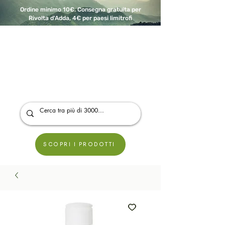
Ordine minimo 10€. Consegna gratuita per
Rivolta d'Adda, 4€ per paesi limitrofi
A Modo Bio - Rivolta d'Adda
Prodotti biologici, vegani e senza glutine
SCOPRI I PRODOTTI