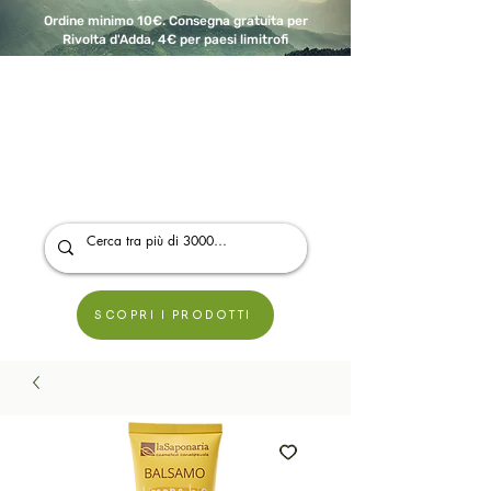
Ordine minimo 10€. Consegna gratuita per
Rivolta d'Adda, 4€ per paesi limitrofi
A Modo Bio - Rivolta d'Adda
Prodotti biologici, vegani e senza glutine
SCOPRI I PRODOTTI