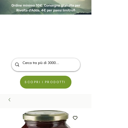
Ordine minimo 10€. Consegna gratuita per
Rivolta d'Adda, 4€ per paesi limitrofi
A Modo Bio - Rivolta d'Adda
Prodotti biologici, vegani e senza glutine
SCOPRI I PRODOTTI