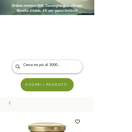
Ordine minimo 10€. Consegna gratuita per
Rivolta d'Adda, 4€ per paesi limitrofi
A Modo Bio - Rivolta d'Adda
Prodotti biologici, vegani e senza glutine
SCOPRI I PRODOTTI