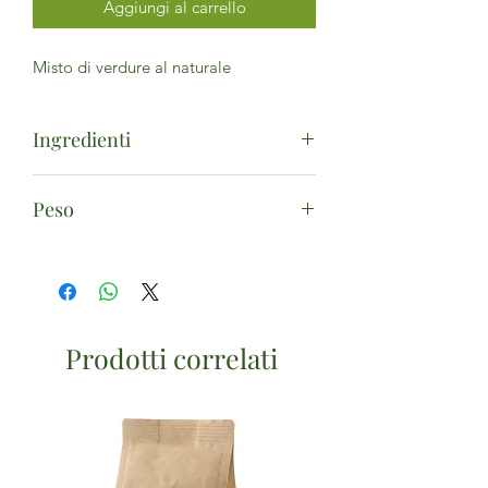
Aggiungi al carrello
Misto di verdure al naturale
Ingredienti
Carote*, piselli*, fagiolini*, cavolo
Peso
rapa*, fagioli bianchi*, acqua, sale
marino. (*da agricoltura biologica)
350g
Prodotti correlati