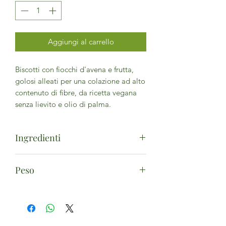
Aggiungi al carrello
Biscotti con fiocchi d'avena e frutta,
golosi alleati per una colazione ad alto
contenuto di fibre, da ricetta vegana
senza lievito e olio di palma.
Ingredienti
Fiocchi di avena* 32%, farina
Peso
di
frumento
integrale*, zucchero di
canna*, olio di girasole alto oleico*,
300g
frutta* 10% (uvetta* 7,3%, mele in
cubetti* 2,3%, granella di
nocciole
*
0,4%), sciroppo di glucosio*, farina
di
frumento
*, agenti lievitanti