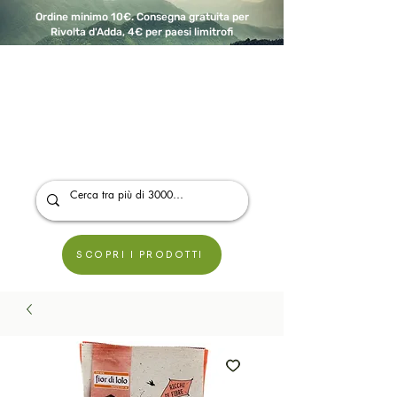
Ordine minimo 10€. Consegna gratuita per
Rivolta d'Adda, 4€ per paesi limitrofi
A Modo Bio - Rivolta d'Adda
Prodotti biologici, vegani e senza glutine
SCOPRI I PRODOTTI