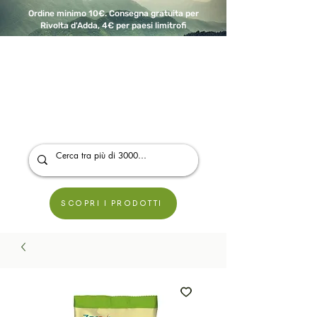
Ordine minimo 10€. Consegna gratuita per
Rivolta d'Adda, 4€ per paesi limitrofi
A Modo Bio - Rivolta d'Adda
Prodotti biologici, vegani e senza glutine
SCOPRI I PRODOTTI