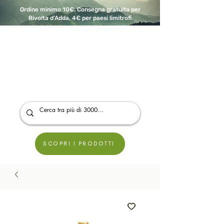
Ordine minimo 10€. Consegna gratuita per
Rivolta d'Adda, 4€ per paesi limitrofi
A Modo Bio - Rivolta d'Adda
Prodotti biologici, vegani e senza glutine
SCOPRI I PRODOTTI