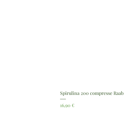
Spirulina 200 compresse Raab
Prezzo
16,90 €