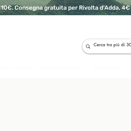
10€. Consegna gratuita per Rivolta d'Adda, 4€ p
da
Buono regalo
Annulla un ordine
Bomboniere