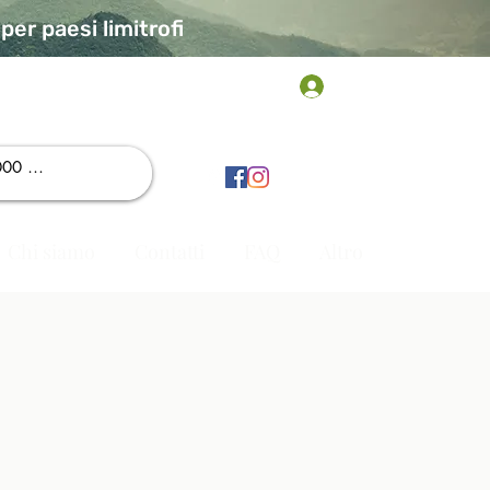
er paesi limitrofi
Accedi
Chi siamo
Contatti
FAQ
Altro