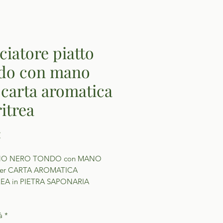
ciatore piatto
do con mano
 carta aromatica
ritrea
Prezzo
€
INO NERO TONDO con MANO
er CARTA AROMATICA
REA in PIETRA SAPONARIA
à
*