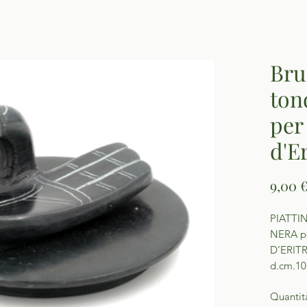
Bru
ton
per
d'E
9,00 
PIATT
NERA p
D’ERIT
d.cm.10
Quantit