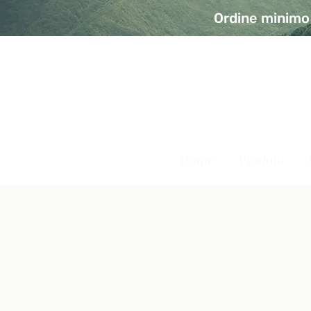
Ordine minimo 
A Modo Bio - Rivolta d'Ad
Prodotti biologici, vegani e senza glutine
Home
Prodotti