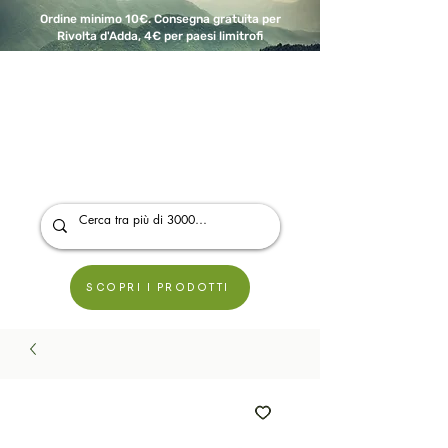
Ordine minimo 10€. Consegna gratuita per
Rivolta d'Adda, 4€ per paesi limitrofi
A Modo Bio - Rivolta d'Adda
Prodotti biologici, vegani e senza glutine
SCOPRI I PRODOTTI