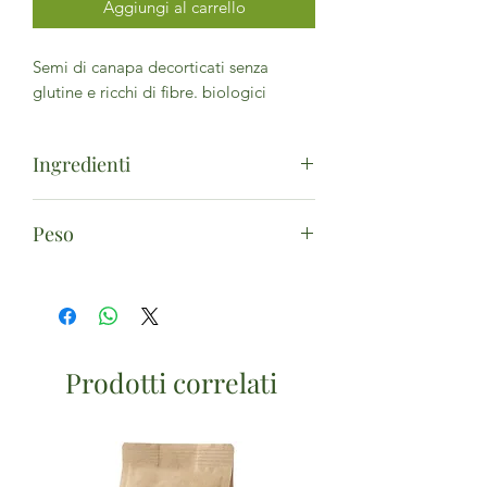
Aggiungi al carrello
Semi di canapa decorticati senza
glutine e ricchi di fibre. biologici
Ingredienti
Semi di canapa*. (*da agricoltura
Peso
biologica) - Può contenere tracce
di
soia
.
200g
Prodotti correlati