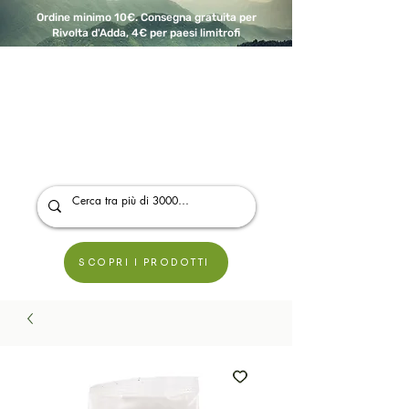
Ordine minimo 10€. Consegna gratuita per
Rivolta d'Adda, 4€ per paesi limitrofi
A Modo Bio - Rivolta d'Adda
Prodotti biologici, vegani e senza glutine
SCOPRI I PRODOTTI