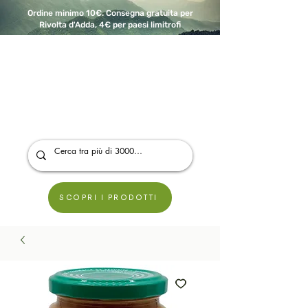
Ordine minimo 10€. Consegna gratuita per
Rivolta d'Adda, 4€ per paesi limitrofi
A Modo Bio - Rivolta d'Adda
Prodotti biologici, vegani e senza glutine
SCOPRI I PRODOTTI