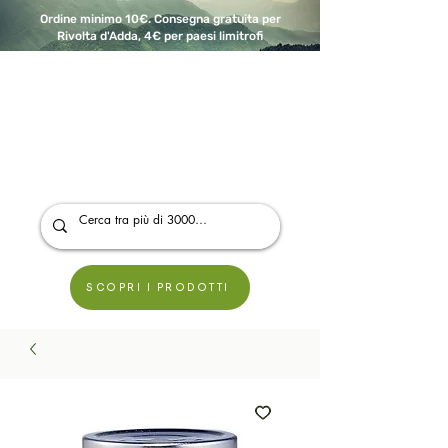
Ordine minimo 10€. Consegna gratuita per
Rivolta d'Adda, 4€ per paesi limitrofi
A Modo Bio - Rivolta d'Adda
Prodotti biologici, vegani e senza glutine
SCOPRI I PRODOTTI