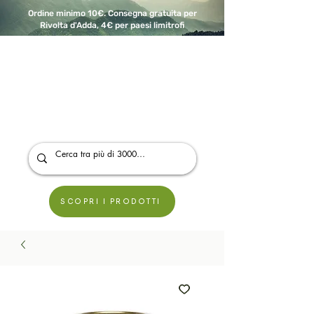
Ordine minimo 10€. Consegna gratuita per
Rivolta d'Adda, 4€ per paesi limitrofi
A Modo Bio - Rivolta d'Adda
Prodotti biologici, vegani e senza glutine
SCOPRI I PRODOTTI