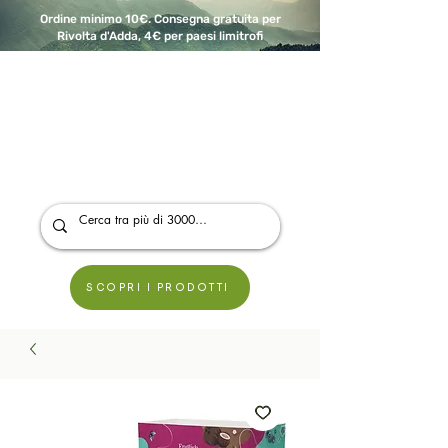
Ordine minimo 10€. Consegna gratuita per
Rivolta d'Adda, 4€ per paesi limitrofi
A Modo Bio - Rivolta d'Adda
Prodotti biologici, vegani e senza glutine
SCOPRI I PRODOTTI