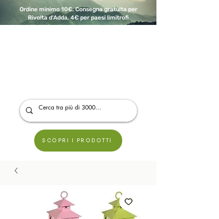
Ordine minimo 10€. Consegna gratuita per
Rivolta d'Adda, 4€ per paesi limitrofi
A Modo Bio - Rivolta d'Adda
Prodotti biologici, vegani e senza glutine
SCOPRI I PRODOTTI