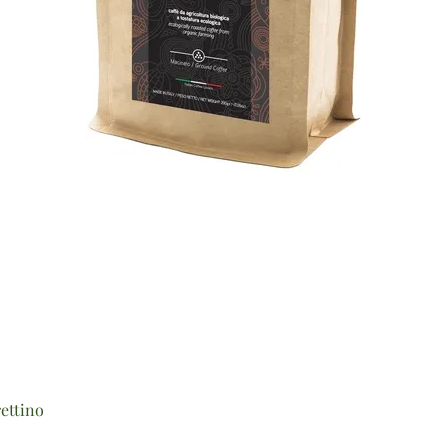
Vista rapida
ettino