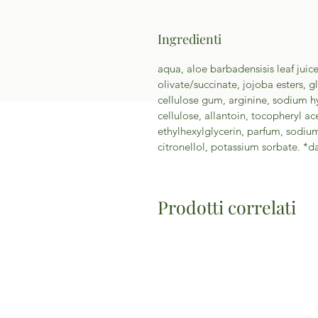
Ingredienti
aqua, aloe barbadensisis leaf juice
olivate/succinate, jojoba esters, g
cellulose gum, arginine, sodium hy
cellulose, allantoin, tocopheryl a
ethylhexylglycerin, parfum, sodi
citronellol, potassium sorbate. *d
Prodotti correlati