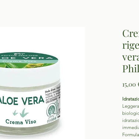
Cre
rig
ver
Phi
15,00 
Idratazi
Leggera,
biologi
idratazi
immediat
Formula 