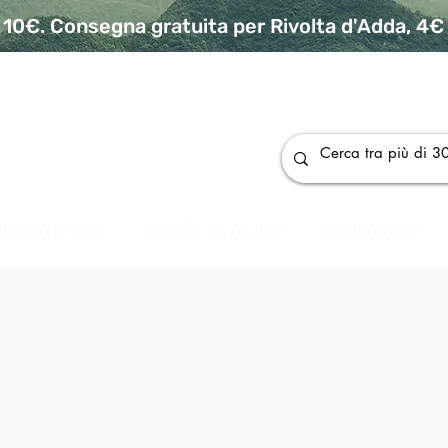
10€. Consegna gratuita per Rivolta d'Adda, 4€ p
da
Buono regalo
Annulla un ordine
Bomboniere