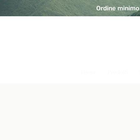
Ordine minimo 
A Modo Bio - Rivolta d'Ad
Prodotti biologici, vegani e senza glutine
Home
Prodotti