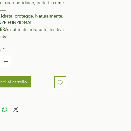
per uso quotidiano, perfetta come
cco.
 idrata, protegge. Naturalmente.
ZE FUNZIONALI
ERA
: nutriente, idratante, lenitiva,
ante.
à
*
ngi al carrello