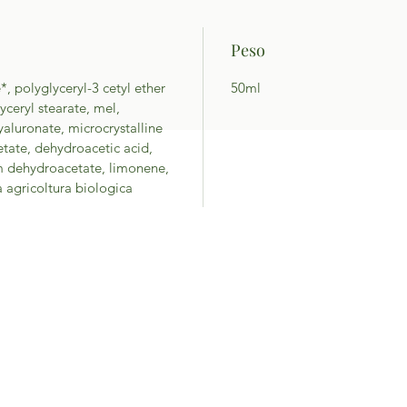
Peso
*, polyglyceryl-3 cetyl ether
50ml
lyceryl stearate, mel,
aluronate, microcrystalline
cetate, dehydroacetic acid,
um dehydroacetate, limonene,
a agricoltura biologica