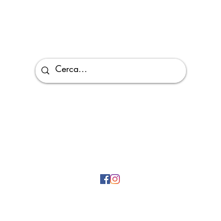
Via Giuseppe Di Vittorio, 5/D, 26027 Rivolta D'adda CR, Italy
©2026
di A Modo Bio P.IVA 04269170165