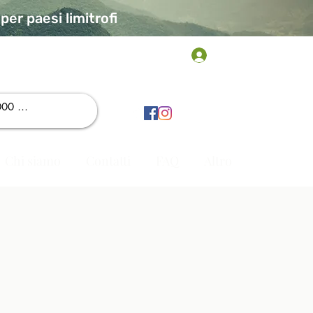
er paesi limitrofi
Accedi
Chi siamo
Contatti
FAQ
Altro