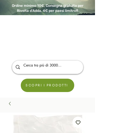
Ordine minimo 10€. Consegna gratuita per
Rivolta d'Adda, 4€ per paesi limitrofi
A Modo Bio - Rivolta d'Adda
Prodotti biologici, vegani e senza glutine
SCOPRI I PRODOTTI