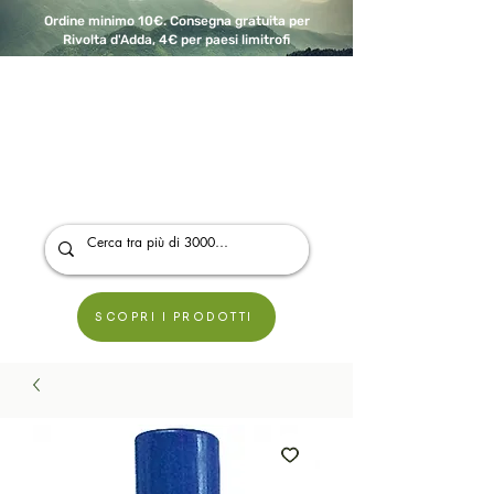
Ordine minimo 10€. Consegna gratuita per
Rivolta d'Adda, 4€ per paesi limitrofi
A Modo Bio - Rivolta d'Adda
Prodotti biologici, vegani e senza glutine
SCOPRI I PRODOTTI