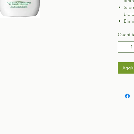
ammor
Sapon
biolo
Elimi
Quantit
Aggiu