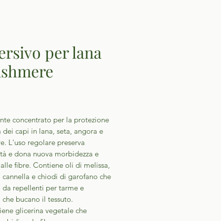
ersivo per lana
ashmere
Prezzo
nte concentrato per la protezione
a dei capi in lana, seta, angora e
e. L'uso regolare preserva
cità e dona nuova morbidezza e
à alle fibre. Contiene oli di melissa,
, cannella e chiodi di garofano che
 da repellenti per tarme e
i che bucano il tessuto.
ene glicerina vegetale che