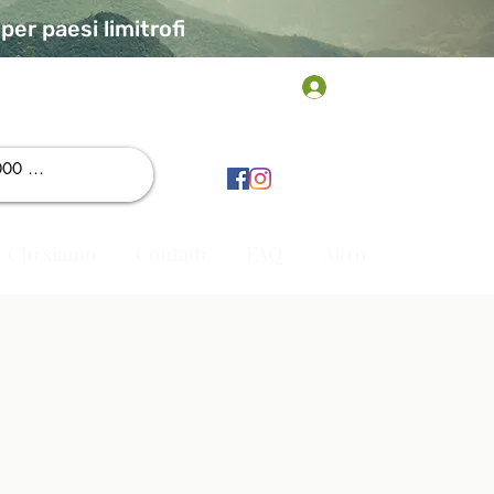
er paesi limitrofi
Accedi
Chi siamo
Contatti
FAQ
Altro