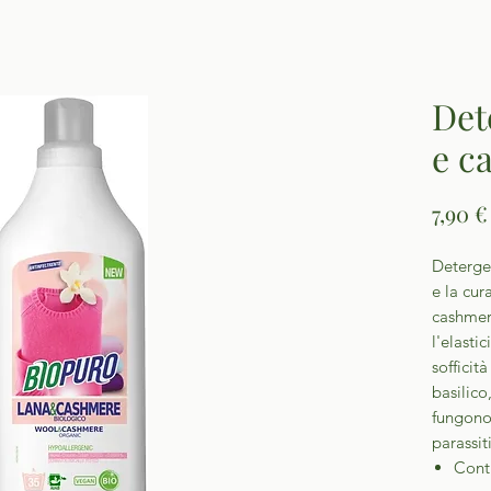
Det
e c
7,90 €
Deterge
e la cur
cashmer
l'elasti
sofficit
basilico
fungono
parassit
Conti