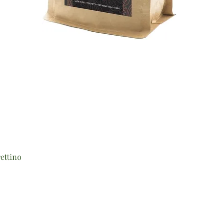
Vista rapida
ettino