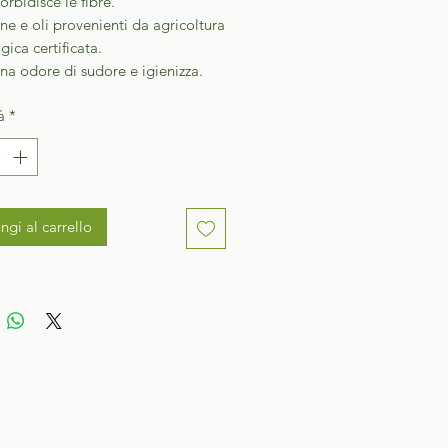
bidisce le fibre.
e e oli provenienti da agricoltura
gica certificata.
na odore di sudore e igienizza.
à
*
ngi al carrello