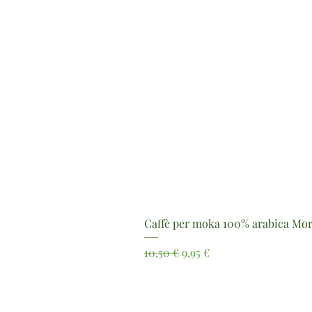
Caffè per moka 100% arabica Mor
Prezzo regolare
Prezzo scontato
10,50 €
9,95 €