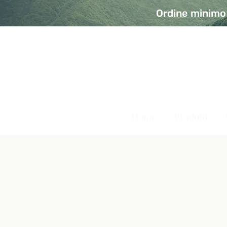
Ordine minimo 
A Modo Bio - Rivolta d'Ad
Prodotti biologici, vegani e senza glutine
Home
Prodotti