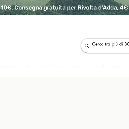
10€. Consegna gratuita per Rivolta d'Adda, 4€ p
da
Buono regalo
Annulla un ordine
Bomboniere