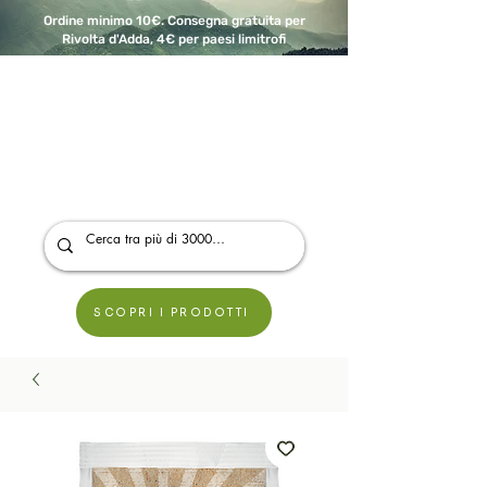
Ordine minimo 10€. Consegna gratuita per
Rivolta d'Adda, 4€ per paesi limitrofi
A Modo Bio - Rivolta d'Adda
Prodotti biologici, vegani e senza glutine
SCOPRI I PRODOTTI