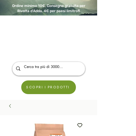
Ordine minimo 10€. Consegna gratuita per
Rivolta d'Adda, 4€ per paesi limitrofi
A Modo Bio - Rivolta d'Adda
Prodotti biologici, vegani e senza glutine
SCOPRI I PRODOTTI