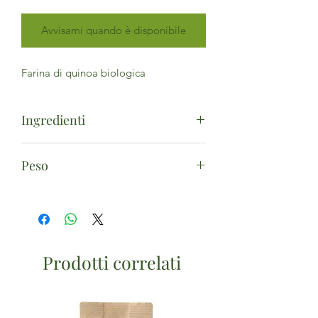
Avvisami quando è disponibile
Farina di quinoa biologica
Ingredienti
Farina di quinoa*. (*da agricoltura
Peso
biologica)
375g
Prodotti correlati