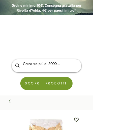
Ordine minimo 10€. Consegna gratuita per
Rivolta d'Adda, 4€ per paesi limitrofi
A Modo Bio - Rivolta d'Adda
Prodotti biologici, vegani e senza glutine
SCOPRI I PRODOTTI