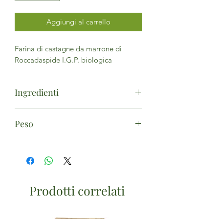
Aggiungi al carrello
Farina di castagne da marrone di
Roccadaspide I.G.P. biologica
Ingredienti
Farina di castagne*. (*da agricoltura
Peso
biologica)
375g
Prodotti correlati