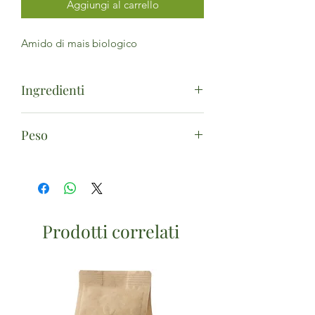
Aggiungi al carrello
Amido di mais biologico
Ingredienti
Amido di mais*. (*da agricoltura
Peso
biologica)
125g
Prodotti correlati