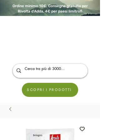
Ordine minimo 10€. Consegna gratuita per
Rivolta d'Adda, 4€ per paesi limitrofi
A Modo Bio - Rivolta d'Adda
Prodotti biologici, vegani e senza glutine
SCOPRI I PRODOTTI