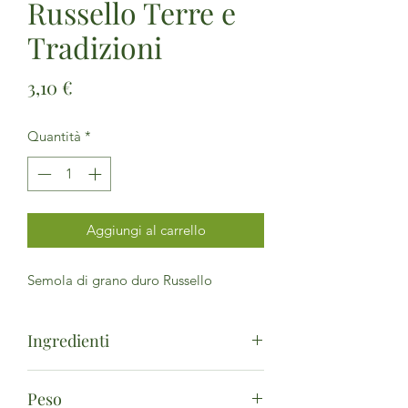
Russello Terre e
Tradizioni
Prezzo
3,10 €
Quantità
*
Aggiungi al carrello
Semola di grano duro Russello
Ingredienti
Semola rimacinata di grano duro
Peso
Russello*. (*da agricoltura biologica)