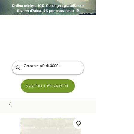
Ordine minimo 10€. Consegna gratuita per
Rivolta d'Adda, 4€ per paesi limitrofi
A Modo Bio - Rivolta d'Adda
Prodotti biologici, vegani e senza glutine
SCOPRI I PRODOTTI