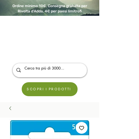
Ordine minimo 10€. Consegna gratuita per
Rivolta d'Adda, 4€ per paesi limitrofi
A Modo Bio - Rivolta d'Adda
Prodotti biologici, vegani e senza glutine
SCOPRI I PRODOTTI