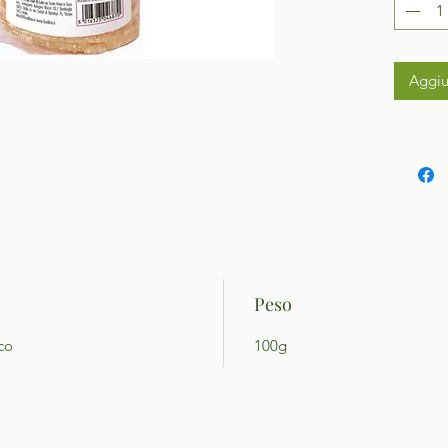
Aggiu
Peso
ico
100g