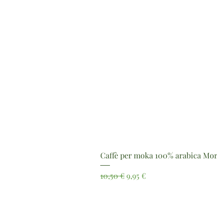
Caffè per moka 100% arabica Mor
Prezzo regolare
Prezzo scontato
10,50 €
9,95 €