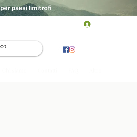
er paesi limitrofi
Accedi
Chi siamo
Contatti
FAQ
Altro