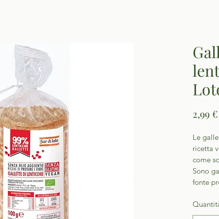
Gal
lent
Lot
2,99 €
Le galle
ricetta 
come so
Sono ga
fonte pr
Quantit