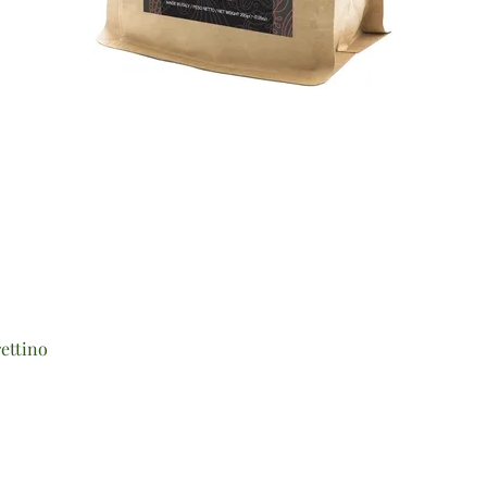
Vista rapida
ettino