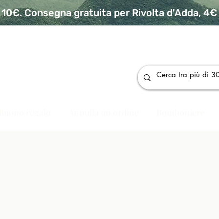
10€. Consegna gratuita per Rivolta d'Adda, 4€ p
da
Buono regalo
Annulla un ordine
Bomboniere