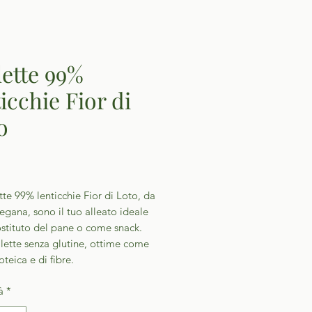
lette 99%
icchie Fior di
o
Prezzo
tte 99% lenticchie Fior di Loto, da
vegana, sono il tuo alleato ideale
stituto del pane o come snack.
lette senza glutine, ottime come
oteica e di fibre.
à
*