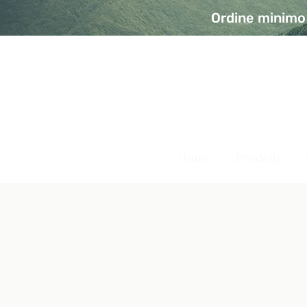
Ordine minimo 
A Modo Bio - Rivolta d'Ad
Prodotti biologici, vegani e senza glutine
Home
Prodotti