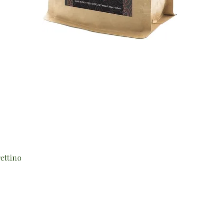
Vista rapida
ettino