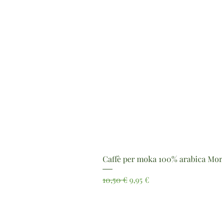
Caffè per moka 100% arabica Mor
Prezzo regolare
Prezzo scontato
10,50 €
9,95 €