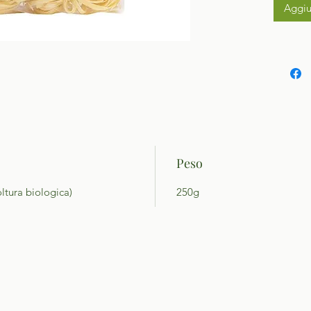
Aggiu
Peso
oltura biologica)
250g