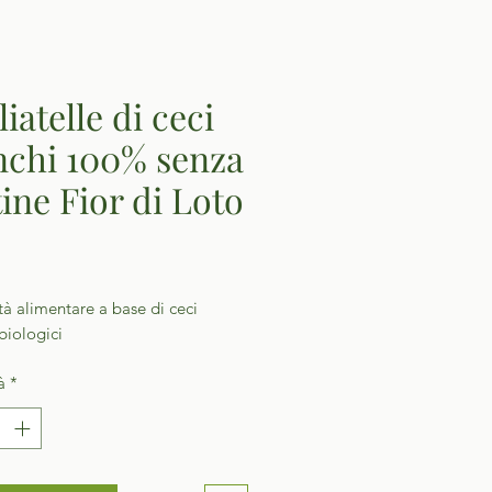
iatelle di ceci
nchi 100% senza
tine Fior di Loto
Prezzo
tà alimentare a base di ceci
biologici
à
*