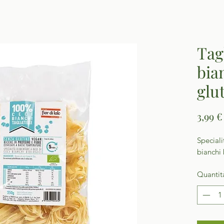
Tagl
bia
glu
3,99 €
Speciali
bianchi 
Quantit