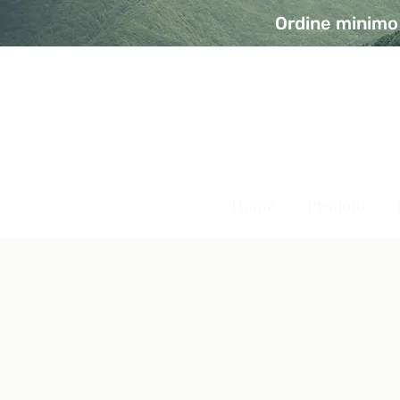
Ordine minimo 
A Modo Bio - Rivolta d'Ad
Prodotti biologici, vegani e senza glutine
Home
Prodotti