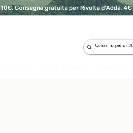
10€. Consegna gratuita per Rivolta d'Adda, 4€ p
da
Buono regalo
Annulla un ordine
Bomboniere