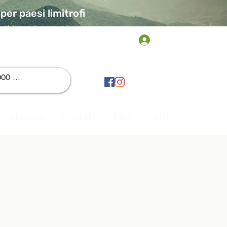
er paesi limitrofi
Accedi
Chi siamo
Contatti
FAQ
Altro