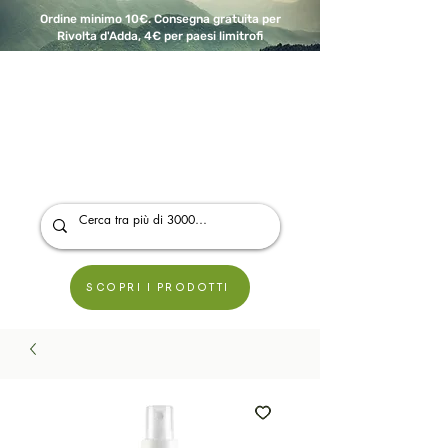
Ordine minimo 10€. Consegna gratuita per
Rivolta d'Adda, 4€ per paesi limitrofi
A Modo Bio - Rivolta d'Adda
Prodotti biologici, vegani e senza glutine
SCOPRI I PRODOTTI