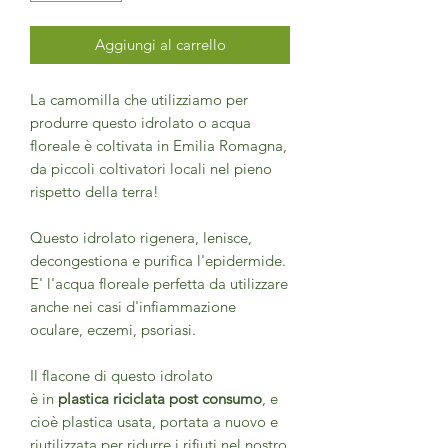
Aggiungi al carrello
La camomilla che utilizziamo per
produrre questo idrolato o acqua
floreale è coltivata in Emilia Romagna,
da piccoli coltivatori locali nel pieno
rispetto della terra!
Questo idrolato rigenera, lenisce,
decongestiona e purifica l'epidermide.
E' l'acqua floreale perfetta da utilizzare
anche nei casi d'infiammazione
oculare, eczemi, psoriasi.
Il flacone di questo idrolato
è in
plastica riciclata post consumo
, e
cioè plastica usata, portata a nuovo e
riutilizzata per ridurre i rifiuti nel nostro