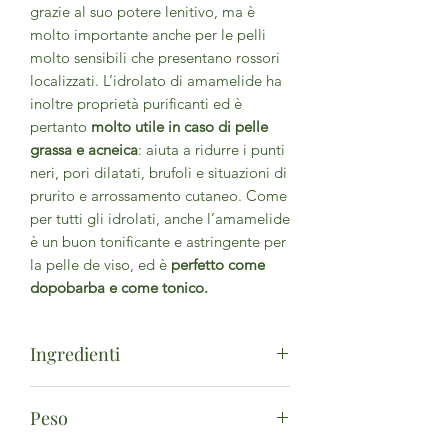
grazie al suo potere lenitivo, ma è
molto importante anche per le pelli
molto sensibili che presentano rossori
localizzati. L’idrolato di amamelide ha
inoltre proprietà purificanti ed è
pertanto
molto utile in caso di pelle
grassa e acneica
: aiuta a ridurre i punti
neri, pori dilatati, brufoli e situazioni di
prurito e arrossamento cutaneo. Come
per tutti gli idrolati, anche l’amamelide
è un buon tonificante e astringente per
la pelle de viso, ed è
perfetto come
dopobarba e come tonico.
Ingredienti
Acqua di fiori di Amamelis*
Peso
(
Hamamelis virginiana
) miscelato
successivamente con alcool