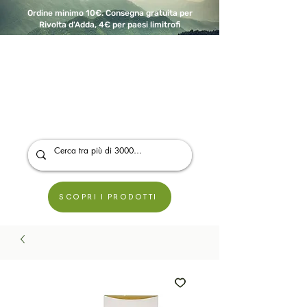
Ordine minimo 10€. Consegna gratuita per
Rivolta d'Adda, 4€ per paesi limitrofi
A Modo Bio - Rivolta d'Adda
Prodotti biologici, vegani e senza glutine
SCOPRI I PRODOTTI