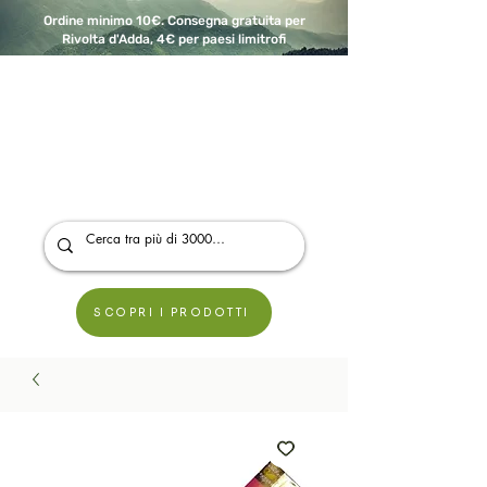
Ordine minimo 10€. Consegna gratuita per
Rivolta d'Adda, 4€ per paesi limitrofi
A Modo Bio - Rivolta d'Adda
Prodotti biologici, vegani e senza glutine
SCOPRI I PRODOTTI