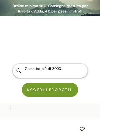
Ordine minimo 10€. Consegna gratuita per
Rivolta d'Adda, 4€ per paesi limitrofi
A Modo Bio - Rivolta d'Adda
Prodotti biologici, vegani e senza glutine
SCOPRI I PRODOTTI