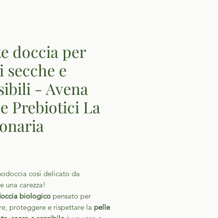
te doccia per
li secche e
sibili - Avena
 e Prebiotici La
onaria
Prezzo
odoccia così delicato da
e una carezza!
doccia biologico
pensato per
e, proteggere e rispettare la
pelle