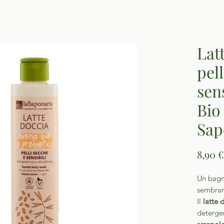
Lat
pel
sen
Bio
Sap
8,90 €
Un bagn
sembrar
Il
latte 
deterger