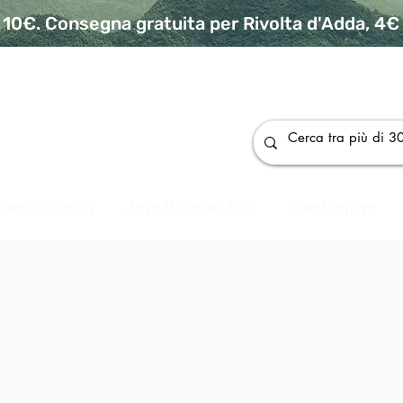
10€. Consegna gratuita per Rivolta d'Adda, 4€ p
da
Buono regalo
Annulla un ordine
Bomboniere