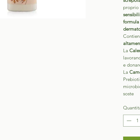
screpola
proprio
sensibili
formula 
dermatol
Contiene
altamen
La
Cale
lavorano
e donar
La
Camo
Prebiotic
microbi
soste
Quantit