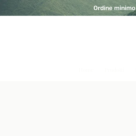
Ordine minimo 
A Modo Bio - Rivolta d'Ad
Prodotti biologici, vegani e senza glutine
Home
Prodotti