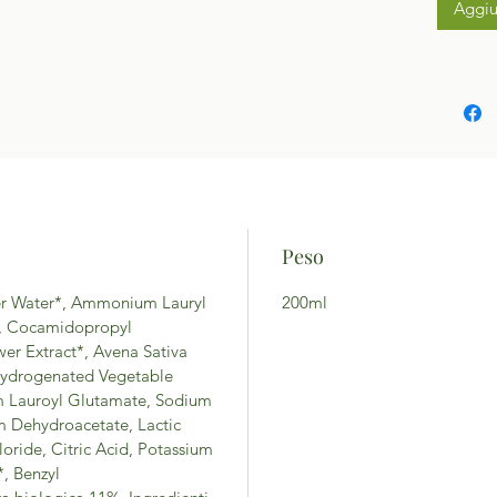
Aggiu
Peso
er Water*, Ammonium Lauryl
200ml
n, Cocamidopropyl
wer Extract*, Avena Sativa
, Hydrogenated Vegetable
um Lauroyl Glutamate, Sodium
m Dehydroacetate, Lactic
oride, Citric Acid, Potassium
, Benzyl