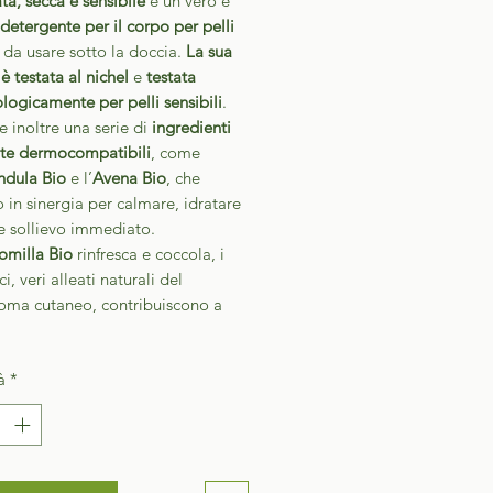
ta, secca e sensibile
è un vero e
detergente per il corpo per pelli
da usare sotto la doccia.
La sua
è testata al nichel
e
testata
ogicamente per pelli sensibili
.
 inoltre una serie di
ingredienti
te dermocompatibili
, come
ndula Bio
e l’
Avena Bio
, che
 in sinergia per calmare, idratare
e sollievo immediato.
milla Bio
rinfresca e coccola, i
i, veri alleati naturali del
oma cutaneo, contribuiscono a
à
*