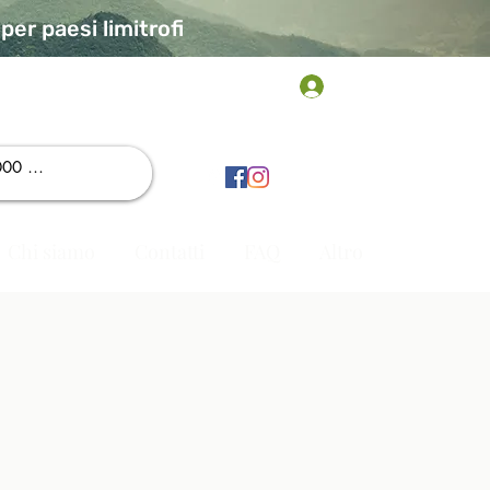
er paesi limitrofi
Accedi
Chi siamo
Contatti
FAQ
Altro