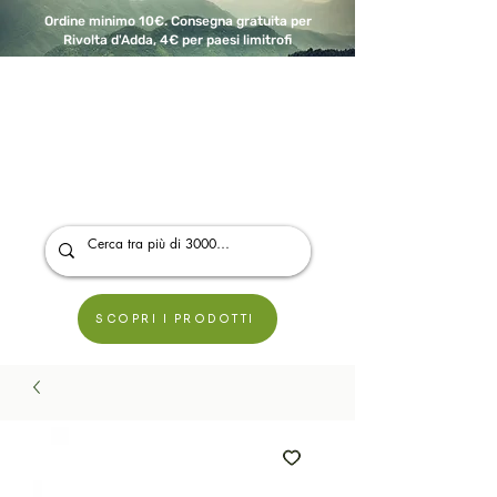
Ordine minimo 10€. Consegna gratuita per
Rivolta d'Adda, 4€ per paesi limitrofi
A Modo Bio - Rivolta d'Adda
Prodotti biologici, vegani e senza glutine
SCOPRI I PRODOTTI