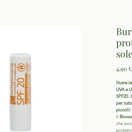
Bur
prot
sol
4,90 €
Nutre le
UVA e UV
SPF20. L
per tutt
piccoli!
Il
Biocao
che avvo
protetti