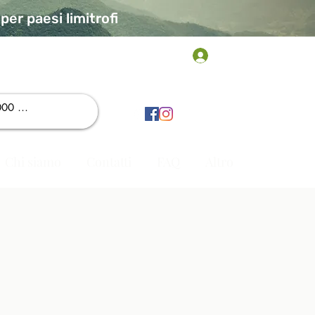
er paesi limitrofi
Accedi
Chi siamo
Contatti
FAQ
Altro