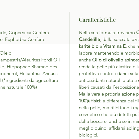
Caratteristiche
de, Copernicia Cerifera
Nella sua formula troviamo
C
de, Euphorbia Cerifera
Candelilla
, dalla spiccata az
karitè bio
e
Vitamina E
, che 
/Oleic
labbra mantenendole morbide
Campestris/Aleurites Fordi Oil
anche
Olio di olivello spinos
Acid, Hippophae Rhamnoides
rende la pelle più elastica e
ocopherol, Helianthus Annuus
protettiva contro i danni solar
 (*ingredienti da agricoltura
antiossidanti naturali aiuta a 
ine naturale 100%)
liberi causati dall’esposizion
Ma la vera e propria azione p
100% fisici
: a differenza dei f
nella pelle, ma riflettono i rag
cosmetico che più di tutti pu
della bocca e, anche se in mi
meglio quindi affidarsi ad in
biologici.