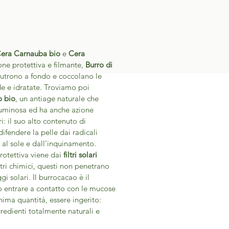
era Carnauba bio
e
Cera
ione protettiva e filmante,
Burro di
nutrono a fondo e coccolano le
 e idratate. Troviamo poi
o bio
, un antiage naturale che
 luminosa ed ha anche azione
i: il suo alto contenuto di
difendere la pelle dai radicali
e al sole e dall’inquinamento.
rotettiva viene dai
filtri solari
iltri chimici, questi non penetrano
gi solari. Il burrocacao è il
ò entrare a contatto con le mucose
nima quantità, essere ingerito:
gredienti totalmente naturali e