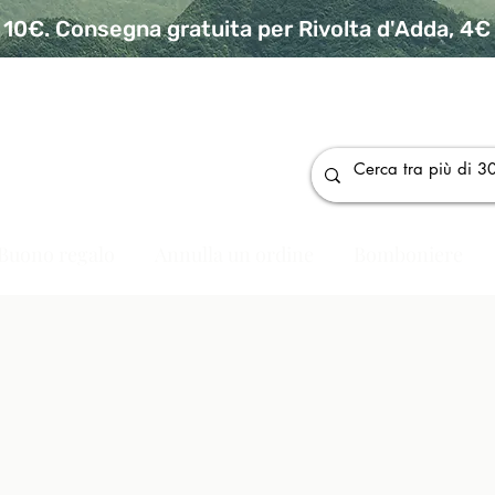
10€. Consegna gratuita per Rivolta d'Adda, 4€ p
da
Buono regalo
Annulla un ordine
Bomboniere