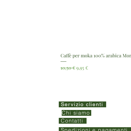
Caffè per moka 100% arabica Mor
Prezzo regolare
Prezzo scontato
10,50 €
9,95 €
Servizio clienti
Chi siamo
Contatti
Spedizioni e pagamenti