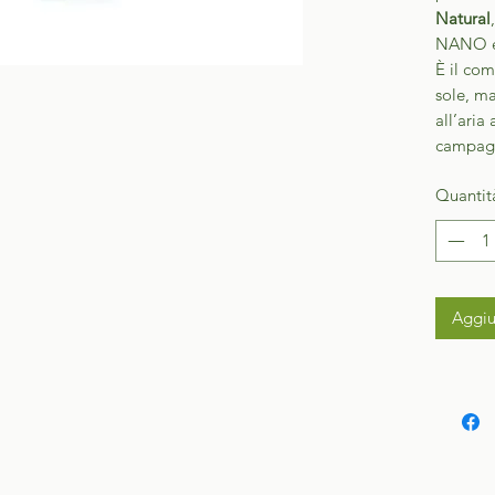
Natural
NANO e
È il com
sole, m
all’aria
campagn
Quantit
Aggiu