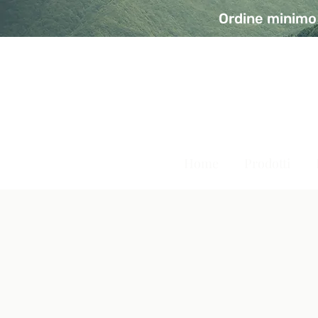
Ordine minimo 
A Modo Bio - Rivolta d'Ad
Prodotti biologici, vegani e senza glutine
Home
Prodotti