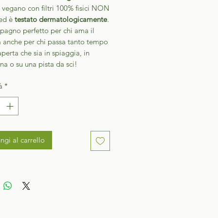
, vegano con filtri 100% fisici NON
d è
testato dermatologicamente
.
pagno perfetto per chi ama il
a anche per chi passa tanto tempo
 aperta che sia in spiaggia, in
a o su una pista da sci!
à
*
ngi al carrello