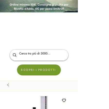
Ordine minimo 10€. Consegna gratuita per
Rivolta d'Adda, 4€ per paesi limitrofi
A Modo Bio - Rivolta d'Adda
Prodotti biologici, vegani e senza glutine
SCOPRI I PRODOTTI