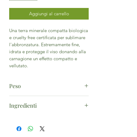
Aggiungi al carrello
Una terra minerale compatta biologica
e cruelty free certificata per sublimare
l'abbronzatura. Estremamente fine,
idrata e protegge il viso donando alla
carnagione un effetto compatto e
vellutato.
Peso
9g
Ingredienti
Olive oil decyl esters, Silica, Zea Mays
Starch*, Sunflower oil decyl esters,
Copernicia cerifera cera*, Cera alba*,