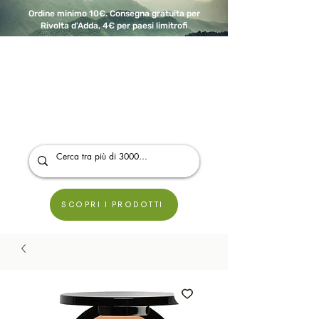
Ordine minimo 10€. Consegna gratuita per
Rivolta d'Adda, 4€ per paesi limitrofi
A Modo Bio - Rivolta d'Adda
Prodotti biologici, vegani e senza glutine
SCOPRI I PRODOTTI