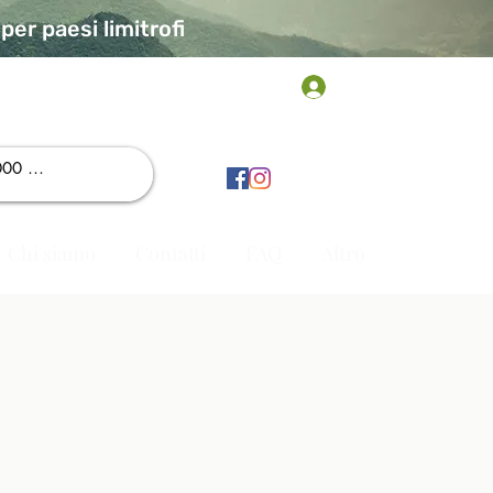
er paesi limitrofi
Accedi
Chi siamo
Contatti
FAQ
Altro