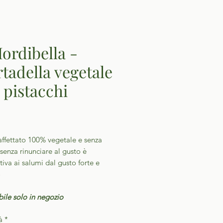
Mordibella -
tadella vegetale
 pistacchi
Prezzo
affettato 100% vegetale e senza
 senza rinunciare al gusto è
ativa ai salumi dal gusto forte e
o
ile solo in negozio
à
*