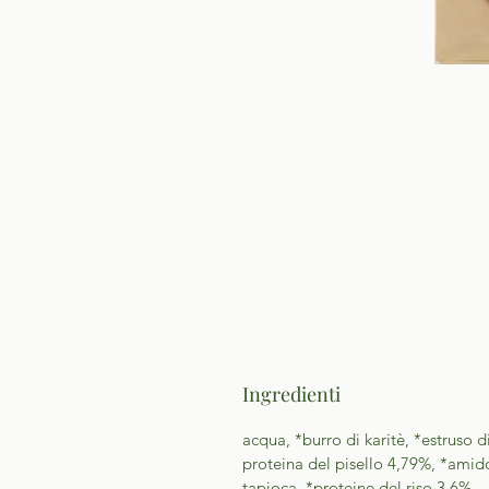
Ingredienti
acqua, *burro di karitè, *estruso d
proteina del pisello 4,79%, *amid
tapioca, *proteine del riso 3,6%,