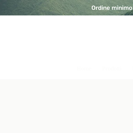
Ordine minimo 
A Modo Bio - Rivolta d'Ad
Prodotti biologici, vegani e senza glutine
Home
Prodotti