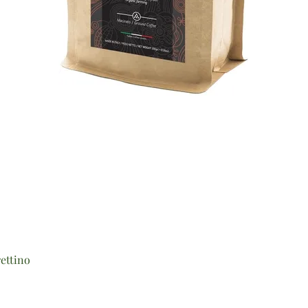
Vista rapida
ettino