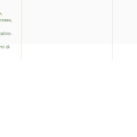
o,
 rosso,
calcio.
mi di