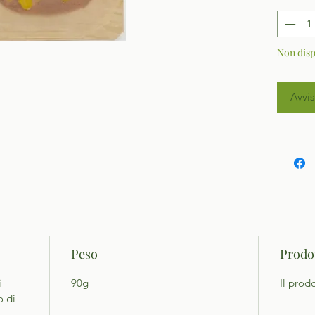
Non disp
Avvis
Peso
Prodot
i
90g
Il prod
o di