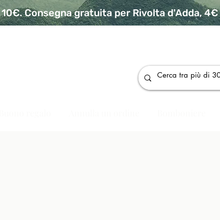
10€. Consegna gratuita per Rivolta d'Adda, 4€ p
da
Buono regalo
Annulla un ordine
Bomboniere