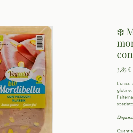
❄️ 
mor
con
3,85 €
L’unico 
glutine,
l’altern
speziat
Disponib
Quantit