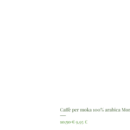
Caffè per moka 100% arabica Mor
Prezzo regolare
Prezzo scontato
10,50 €
9,95 €