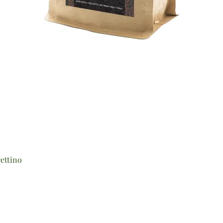
Vista rapida
ettino