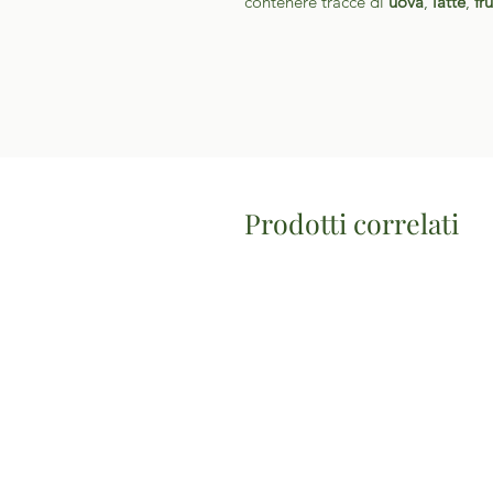
contenere tracce di
uova
,
latte
,
fr
Prodotti correlati