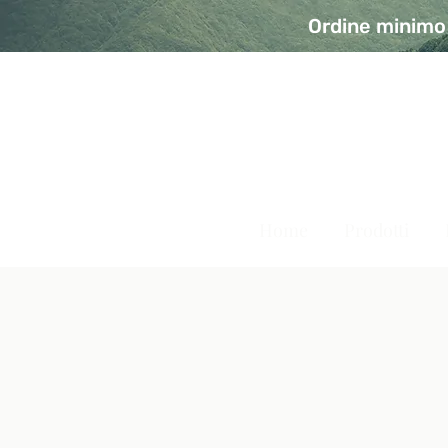
Ordine minimo 
A Modo Bio - Rivolta d'Ad
Prodotti biologici, vegani e senza glutine
Home
Prodotti