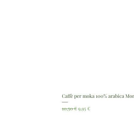
Caffè per moka 100% arabica Mor
Prezzo regolare
Prezzo scontato
10,50 €
9,95 €