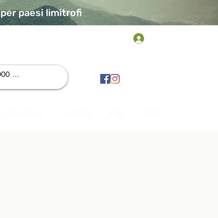
er paesi limitrofi
Accedi
Chi siamo
Contatti
FAQ
Altro