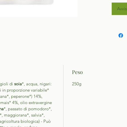
Avvis
Peso
gioli di
soia
*, acqua, nigari:
250g
i in proporzione variabile*
nzana*, peperone*) 14%,
i mais* 4%, olio extravergine
na
*, passato di pomodoro*,
ri*, maggiorana*, salvia*,
gricoltura biologica) - Può