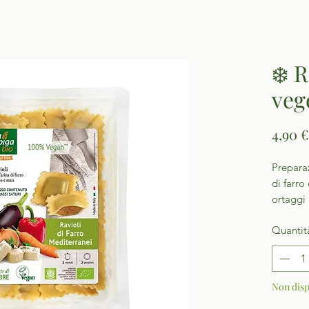
❄️ R
veg
4,90 €
Preparaz
di farro
ortaggi 
Quantit
Non disp