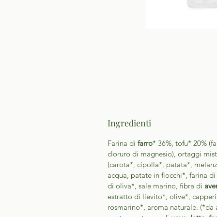
Ingredienti
Farina di
farro
* 36%, tofu* 20% (fa
cloruro di magnesio), ortaggi mist
(carota*, cipolla*, patata*, mela
acqua, patate in fiocchi*, farina d
di oliva*, sale marino, fibra di
ave
estratto di lievito*, olive*, cappe
rosmarino*, aroma naturale. (*da a