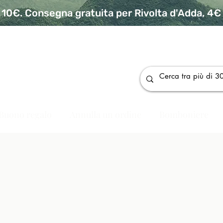
10€. Consegna gratuita per Rivolta d'Adda, 4€ p
da
Buono regalo
Annulla un ordine
Bomboniere