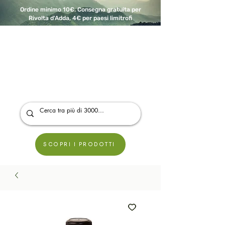
Ordine minimo 10€. Consegna gratuita per
Rivolta d'Adda, 4€ per paesi limitrofi
A Modo Bio - Rivolta d'Adda
Prodotti biologici, vegani e senza glutine
SCOPRI I PRODOTTI