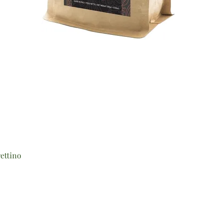
Vista rapida
ettino