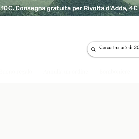
10€. Consegna gratuita per Rivolta d'Adda, 4€ p
da
Buono regalo
Annulla un ordine
Bomboniere