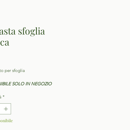
asta sfoglia
sca
Prezzo
o per sfoglia
IBILE SOLO IN NEGOZIO
à
*
onibile