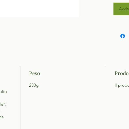
Avvis
Peso
Prodot
230g
Il prod
olio
le*,
i
*da