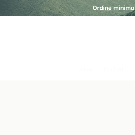
Ordine minimo 
A Modo Bio - Rivolta d'Ad
Prodotti biologici, vegani e senza glutine
Home
Prodotti