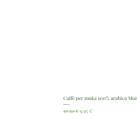
Caffè per moka 100% arabica Mor
Prezzo regolare
Prezzo scontato
10,50 €
9,95 €