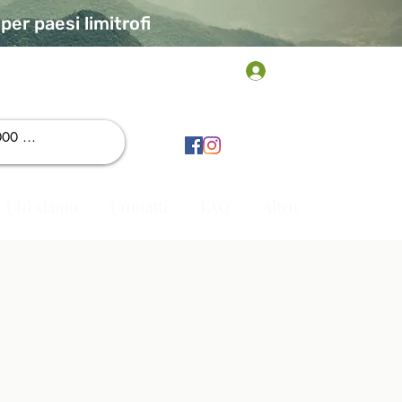
er paesi limitrofi
Accedi
Chi siamo
Contatti
FAQ
Altro