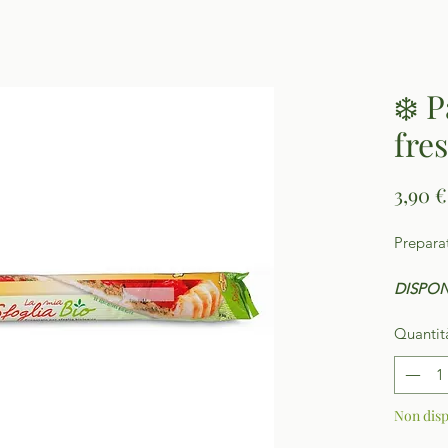
❄️ P
fre
3,90 €
Preparat
DISPON
Quantit
Non disp