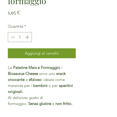
formaggio
Prezzo
1,95 €
Quantità
*
Aggiungi al carrello
Le
Patatine Mais e Formaggio -
Biosaurus Cheese
sono uno
snack
croccante
e
sfizioso:
ideale come
merenda per i
bambini
o per
aperitivi
originali.
Al delizioso gusto di
formaggio.
Senza
glutine
e
non fritto.