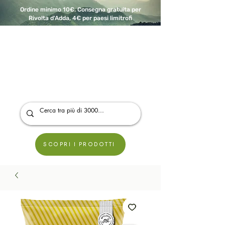
Ordine minimo 10€. Consegna gratuita per
Rivolta d'Adda, 4€ per paesi limitrofi
A Modo Bio - Rivolta d'Adda
Prodotti biologici, vegani e senza glutine
SCOPRI I PRODOTTI