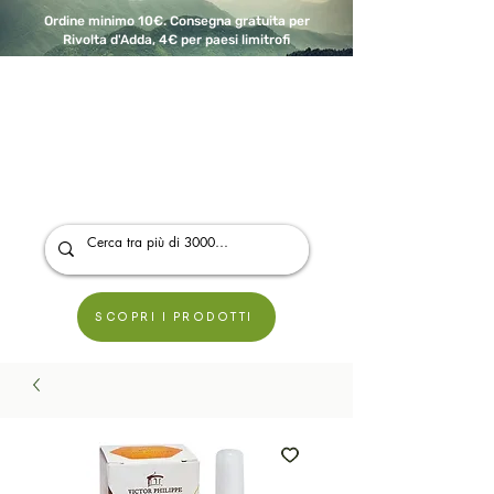
Ordine minimo 10€. Consegna gratuita per
Rivolta d'Adda, 4€ per paesi limitrofi
A Modo Bio - Rivolta d'Adda
Prodotti biologici, vegani e senza glutine
SCOPRI I PRODOTTI