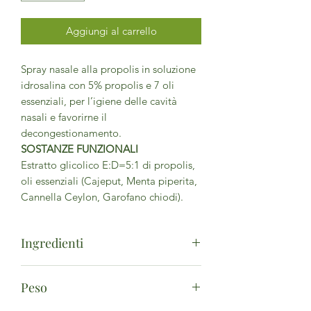
Aggiungi al carrello
Spray nasale alla propolis in soluzione
idrosalina con 5% propolis e 7 oli
essenziali, per l’igiene delle cavità
nasali e favorirne il
decongestionamento.
SOSTANZE FUNZIONALI
Estratto glicolico E:D=5:1 di propolis,
oli essenziali (Cajeput, Menta piperita,
Cannella Ceylon, Garofano chiodi).
Ingredienti
Aqua, Propylene Glicol, Propolis,
Peso
Sodium Chloride, Menthol, Melaleuca
Leucadendra, Menta Piperita,