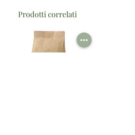
Prodotti correlati
Caffè per moka 100% arabica
Spirulina 200 compress
Morettino
Prezzo
16,90 €
Prezzo regolare
Prezzo scontato
10,50 €
9,95 €