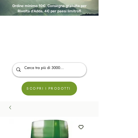
Ordine minimo 10€. Consegna gratuita per
Rivolta d'Adda, 4€ per paesi limitrofi
A Modo Bio - Rivolta d'Adda
Prodotti biologici, vegani e senza glutine
SCOPRI I PRODOTTI