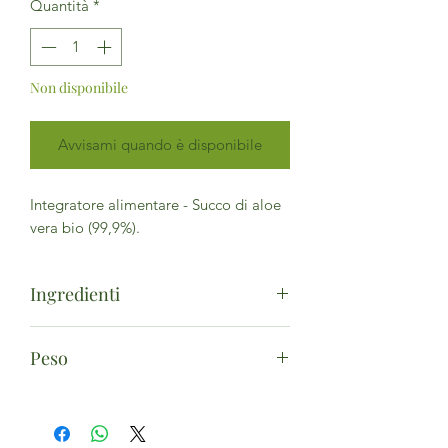
Quantità
*
Non disponibile
Avvisami quando è disponibile
Integratore alimentare - Succo di aloe
vera bio (99,9%).
Ingredienti
Succo di aloe vera* 99,9% (aloe
Peso
barbadensis miller - gel e polpa
fogliare), correttore di acidità: acido
500ml
citrico. (*da agricoltura biologica)