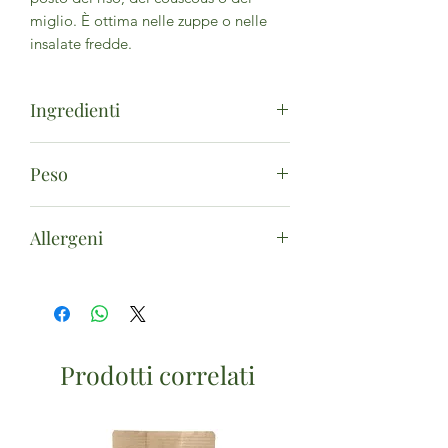
miglio. È ottima nelle zuppe o nelle
insalate fredde.
Ingredienti
Quinoa nera*. (*da agricoltura
Peso
biologica)
250g
Allergeni
Il prodotto può contenere tracce
di: Glutine, Frutta a guscio, Semi di
sesamo, Soia.
Prodotti correlati