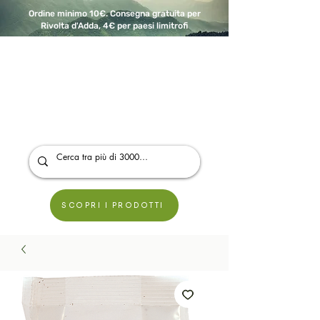
Ordine minimo 10€. Consegna gratuita per
Rivolta d'Adda, 4€ per paesi limitrofi
A Modo Bio - Rivolta d'Adda
Prodotti biologici, vegani e senza glutine
SCOPRI I PRODOTTI