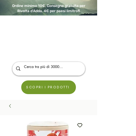
Ordine minimo 10€. Consegna gratuita per
Rivolta d'Adda, 4€ per paesi limitrofi
A Modo Bio - Rivolta d'Adda
Prodotti biologici, vegani e senza glutine
SCOPRI I PRODOTTI