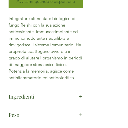
Avvisami quando è disponibile
Integratore alimentare biologico di
fungo Reishi con la sua azione
antiossidante, immunostimolante ed
immunomodulante riequilibra e
rinvigorisce il sistema immunitario. Ha
proprietà adattogene ovvero è in
grado di aiutare l'organismo in periodi
di maggiore stress psico-fisico.
Potenzia la memoria, agisce come
antinfiammatorio ed antidolorifico
Ingredienti
Reishi polvere*. [Ganoderma Lucidum
Peso
(Curtis) P. Karst.] sporoforo 76,6%,
Capsula (HPMC)*Da agricoltura
90 Capsule da 300 mg Peso netto: 27
biologica