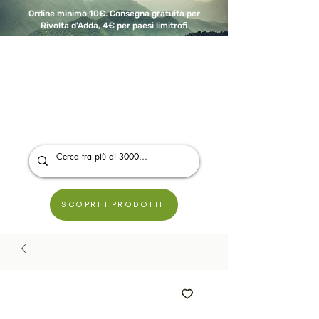
Ordine minimo 10€. Consegna gratuita per
Rivolta d'Adda, 4€ per paesi limitrofi
A Modo Bio - Rivolta d'Adda
Prodotti biologici, vegani e senza glutine
SCOPRI I PRODOTTI