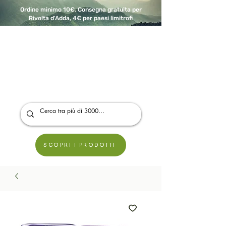
Ordine minimo 10€. Consegna gratuita per
Rivolta d'Adda, 4€ per paesi limitrofi
A Modo Bio - Rivolta d'Adda
Prodotti biologici, vegani e senza glutine
SCOPRI I PRODOTTI