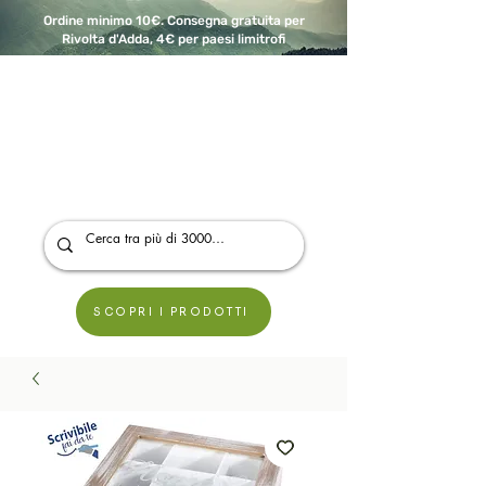
Ordine minimo 10€. Consegna gratuita per
Rivolta d'Adda, 4€ per paesi limitrofi
A Modo Bio - Rivolta d'Adda
Prodotti biologici, vegani e senza glutine
SCOPRI I PRODOTTI