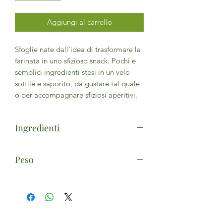
Aggiungi al carrello
Sfoglie nate dall'idea di trasformare la
farinata in uno sfizioso snack. Pochi e
semplici ingredienti stesi in un velo
sottile e saporito, da gustare tal quale
o per accompagnare sfiziosi aperitivi.
Ingredienti
Farina di ceci* 81%, olio di semi di
Peso
girasole alto oleico*, olio extra vergine
di oliva*, sale, pepe nero*
100g
0,2%.*Biologico
Può contenere cereali contenenti
glutine