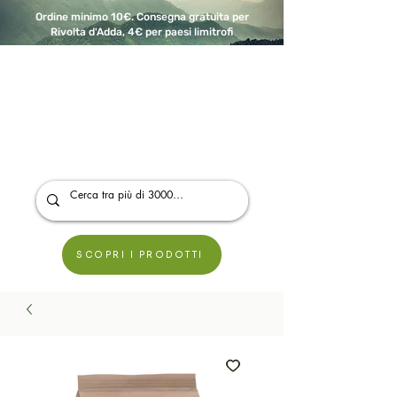
Ordine minimo 10€. Consegna gratuita per
Rivolta d'Adda, 4€ per paesi limitrofi
A Modo Bio - Rivolta d'Adda
Prodotti biologici, vegani e senza glutine
SCOPRI I PRODOTTI