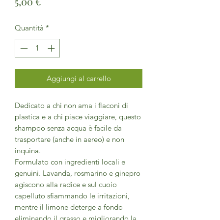
Prezzo
5,00 €
Quantità
*
Aggiungi al carrello
Dedicato a chi non ama i flaconi di
plastica e a chi piace viaggiare, questo
shampoo senza acqua è facile da
trasportare (anche in aereo) e non
inquina.
Formulato con ingredienti locali e
genuini. Lavanda, rosmarino e ginepro
agiscono alla radice e sul cuoio
capelluto sfiammando le irritazioni,
mentre il limone deterge a fondo
eliminando il grasso e migliorando la