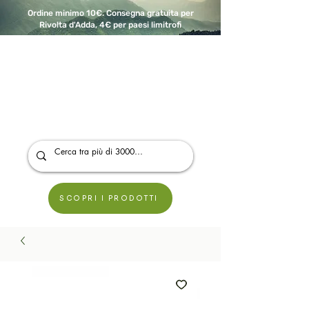
Ordine minimo 10€. Consegna gratuita per
Rivolta d'Adda, 4€ per paesi limitrofi
A Modo Bio - Rivolta d'Adda
Prodotti biologici, vegani e senza glutine
SCOPRI I PRODOTTI