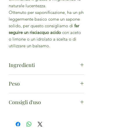
naturale lucentezza.
Ottenuto per saponificazione, ha un ph
leggermente basico come un sapone
solido, per questo consigliamo di
far
seguire un risciacquo acido
con aceto
o limone o un idrolato a scelta o di
utilizzare un balsamo.
Ingredienti
Olea Europaea Fruit Oil*, Cocos
Peso
Nucifera Oil*, Aqua, Sodium
Hydroxide, Linum Usitatissimum Seed
100g
Oil*, Ricinus Communis Seed Oil*,
Consigli d'uso
Lavandula Hybrida Oil*, Melaleuca
Alternifolia Leaf Oil*, Rosmarinus
Deterge delicatamente donando
Officinalis Leaf Oil*, Juniperus
vitalità a capelli stressati e indeboliti.
Communis Fruit Oil, Citrus Limon Peel
Oil*, Sodium Phytate, Citric